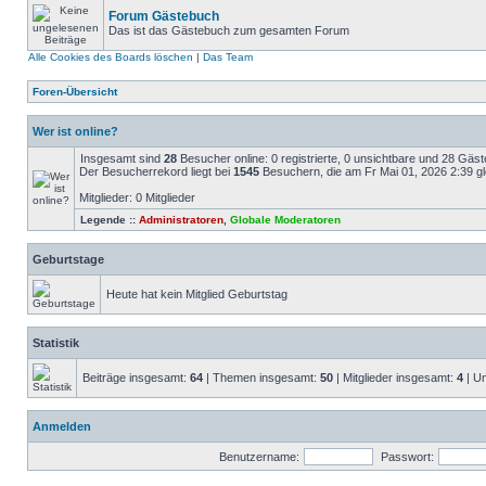
Forum Gästebuch
Das ist das Gästebuch zum gesamten Forum
Alle Cookies des Boards löschen
|
Das Team
Foren-Übersicht
Wer ist online?
Insgesamt sind
28
Besucher online: 0 registrierte, 0 unsichtbare und 28 Gäs
Der Besucherrekord liegt bei
1545
Besuchern, die am Fr Mai 01, 2026 2:39 gle
Mitglieder: 0 Mitglieder
Legende ::
Administratoren
,
Globale Moderatoren
Geburtstage
Heute hat kein Mitglied Geburtstag
Statistik
Beiträge insgesamt:
64
| Themen insgesamt:
50
| Mitglieder insgesamt:
4
| Un
Anmelden
Benutzername:
Passwort: