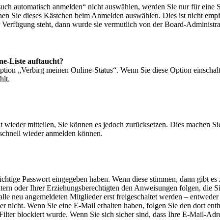
h automatisch anmelden“ nicht auswählen, werden Sie nur für eine Si
nen Sie dieses Kästchen beim Anmelden auswählen. Dies ist nicht empf
r Verfügung steht, dann wurde sie vermutlich von der Board-Administra
ne-Liste auftaucht?
Option „Verbirg meinen Online-Status“. Wenn Sie diese Option einschal
hlt.
ht wieder mitteilen, Sie können es jedoch zurücksetzen. Dies machen S
 schnell wieder anmelden können.
 richtige Passwort eingegeben haben. Wenn diese stimmen, dann gibt e
Eltern oder Ihrer Erziehungsberechtigten den Anweisungen folgen, die Sie
lle neu angemeldeten Mitglieder erst freigeschaltet werden – entweder 
oder nicht. Wenn Sie eine E-Mail erhalten haben, folgen Sie den dort e
ter blockiert wurde. Wenn Sie sich sicher sind, dass Ihre E-Mail-Adr