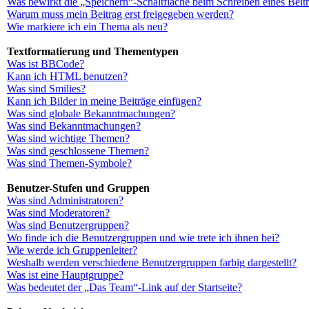
Was bewirkt die „Speichern“-Schaltfläche beim Schreiben eines Beit
Warum muss mein Beitrag erst freigegeben werden?
Wie markiere ich ein Thema als neu?
Textformatierung und Thementypen
Was ist BBCode?
Kann ich HTML benutzen?
Was sind Smilies?
Kann ich Bilder in meine Beiträge einfügen?
Was sind globale Bekanntmachungen?
Was sind Bekanntmachungen?
Was sind wichtige Themen?
Was sind geschlossene Themen?
Was sind Themen-Symbole?
Benutzer-Stufen und Gruppen
Was sind Administratoren?
Was sind Moderatoren?
Was sind Benutzergruppen?
Wo finde ich die Benutzergruppen und wie trete ich ihnen bei?
Wie werde ich Gruppenleiter?
Weshalb werden verschiedene Benutzergruppen farbig dargestellt?
Was ist eine Hauptgruppe?
Was bedeutet der „Das Team“-Link auf der Startseite?