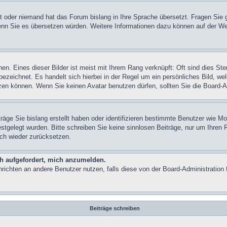
ert oder niemand hat das Forum bislang in Ihre Sprache übersetzt. Fragen Sie 
n, wenn Sie es übersetzen würden. Weitere Informationen dazu können auf der
n. Eines dieser Bilder ist meist mit Ihrem Rang verknüpft: Oft sind dies Ste
ezeichnet. Es handelt sich hierbei in der Regel um ein persönliches Bild, we
en können. Wenn Sie keinen Avatar benutzen dürfen, sollten Sie die Board-A
räge Sie bislang erstellt haben oder identifizieren bestimmte Benutzer wie 
festgelegt wurden. Bitte schreiben Sie keine sinnlosen Beiträge, nur um Ihre
ach wieder zurücksetzen.
ch aufgefordert, mich anzumelden.
achrichten an andere Benutzer nutzen, falls diese von der Board-Administrati
Beiträge schreiben