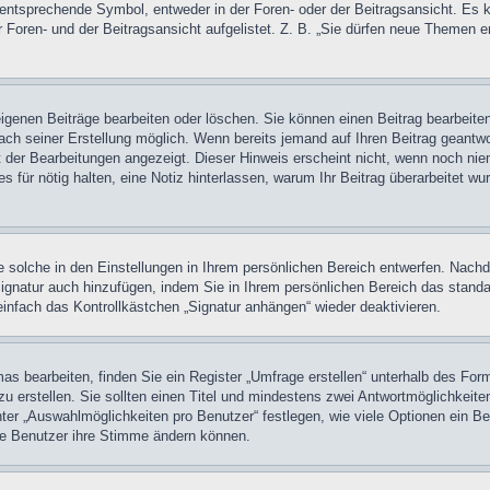
tsprechende Symbol, entweder in der Foren- oder der Beitragsansicht. Es könn
 Foren- und der Beitragsansicht aufgelistet. Z. B. „Sie dürfen neue Themen 
eigenen Beiträge bearbeiten oder löschen. Sie können einen Beitrag bearbeit
nach seiner Erstellung möglich. Wenn bereits jemand auf Ihren Beitrag geantwor
t der Bearbeitungen angezeigt. Dieser Hinweis erscheint nicht, wenn noch nie
 es für nötig halten, eine Notiz hinterlassen, warum Ihr Beitrag überarbeitet w
 solche in den Einstellungen in Ihrem persönlichen Bereich entwerfen. Nachde
Signatur auch hinzufügen, indem Sie in Ihrem persönlichen Bereich das stand
infach das Kontrollkästchen „Signatur anhängen“ wieder deaktivieren.
 bearbeiten, finden Sie ein Register „Umfrage erstellen“ unterhalb des Formu
u erstellen. Sie sollten einen Titel und mindestens zwei Antwortmöglichkeite
nter „Auswahlmöglichkeiten pro Benutzer“ festlegen, wie viele Optionen ein Be
die Benutzer ihre Stimme ändern können.