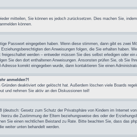
 wieder mitteilen, Sie können es jedoch zurücksetzen. Dies machen Sie, inde
r anmelden können.
chtige Passwort eingegeben haben. Wenn diese stimmen, dann gibt es zwei M
er Erziehungsberechtigten den Anweisungen folgen, die Sie erhalten haben. Wenn
freigeschaltet werden – entweder müssen Sie dies selbst erledigen oder ein Ad
 folgen Sie den dort enthaltenen Anweisungen. Ansonsten prüfen Sie, ob Sie I
l-Adresse korrekt eingegeben wurde, dann kontaktieren Sie einen Administrato
 mehr anmelden?!
 Gründen deaktiviert oder gelöscht hat. Außerdem löschen viele Boards regelm
eut und nehmen Sie aktiv an den Diskussionen teil!
 (deutsch: Gesetz zum Schutz der Privatsphäre von Kindern im Internet von 
 hierzu die Zustimmung der Eltern beziehungsweise des oder der Erziehungsbe
 ziehen Sie einen rechtlichen Beistand zu Rate. Bitte beachten Sie, dass das
 die weiter unten behandelt werden.