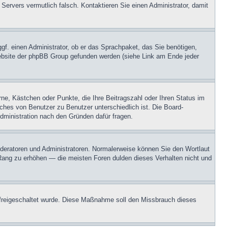
 Servers vermutlich falsch. Kontaktieren Sie einen Administrator, damit
ggf. einen Administrator, ob er das Sprachpaket, das Sie benötigen,
 Website der phpBB Group gefunden werden (siehe Link am Ende jeder
rne, Kästchen oder Punkte, die Ihre Beitragszahl oder Ihren Status im
lches von Benutzer zu Benutzer unterschiedlich ist. Die Board-
dministration nach den Gründen dafür fragen.
Moderatoren und Administratoren. Normalerweise können Sie den Wortlaut
n Rang zu erhöhen — die meisten Foren dulden dieses Verhalten nicht und
on freigeschaltet wurde. Diese Maßnahme soll den Missbrauch dieses