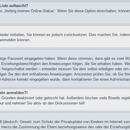
Liste auftaucht?
ion „Verbirg meinen Online-Status“. Wenn Sie diese Option einschalten, könne
 wieder mitteilen, Sie können es jedoch zurücksetzen. Dies machen Sie, inde
r anmelden können.
chtige Passwort eingegeben haben. Wenn diese stimmen, dann gibt es zwei M
er Erziehungsberechtigten den Anweisungen folgen, die Sie erhalten haben. Wenn
freigeschaltet werden – entweder müssen Sie dies selbst erledigen oder ein Ad
 folgen Sie den dort enthaltenen Anweisungen. Ansonsten prüfen Sie, ob Sie I
l-Adresse korrekt eingegeben wurde, dann kontaktieren Sie einen Administrato
 mehr anmelden?!
 Gründen deaktiviert oder gelöscht hat. Außerdem löschen viele Boards regelm
eut und nehmen Sie aktiv an den Diskussionen teil!
 (deutsch: Gesetz zum Schutz der Privatsphäre von Kindern im Internet von 
 hierzu die Zustimmung der Eltern beziehungsweise des oder der Erziehungsbe