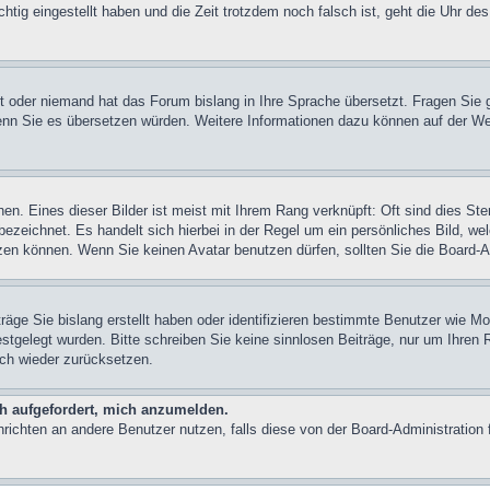
tig eingestellt haben und die Zeit trotzdem noch falsch ist, geht die Uhr des
ert oder niemand hat das Forum bislang in Ihre Sprache übersetzt. Fragen Sie 
n, wenn Sie es übersetzen würden. Weitere Informationen dazu können auf der
n. Eines dieser Bilder ist meist mit Ihrem Rang verknüpft: Oft sind dies Ste
ezeichnet. Es handelt sich hierbei in der Regel um ein persönliches Bild, we
en können. Wenn Sie keinen Avatar benutzen dürfen, sollten Sie die Board-A
räge Sie bislang erstellt haben oder identifizieren bestimmte Benutzer wie 
festgelegt wurden. Bitte schreiben Sie keine sinnlosen Beiträge, nur um Ihre
ach wieder zurücksetzen.
ch aufgefordert, mich anzumelden.
achrichten an andere Benutzer nutzen, falls diese von der Board-Administrati