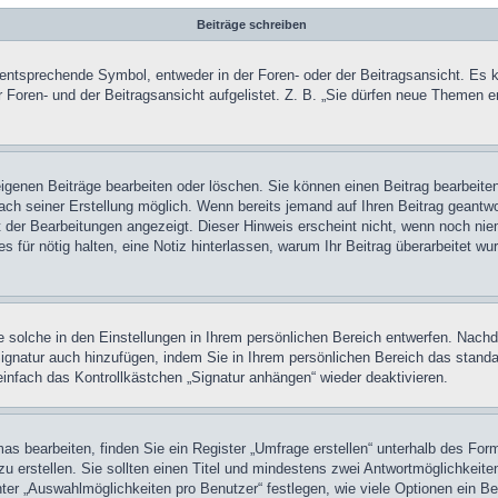
Beiträge schreiben
tsprechende Symbol, entweder in der Foren- oder der Beitragsansicht. Es könn
 Foren- und der Beitragsansicht aufgelistet. Z. B. „Sie dürfen neue Themen 
eigenen Beiträge bearbeiten oder löschen. Sie können einen Beitrag bearbeit
nach seiner Erstellung möglich. Wenn bereits jemand auf Ihren Beitrag geantwor
t der Bearbeitungen angezeigt. Dieser Hinweis erscheint nicht, wenn noch nie
 es für nötig halten, eine Notiz hinterlassen, warum Ihr Beitrag überarbeitet w
 solche in den Einstellungen in Ihrem persönlichen Bereich entwerfen. Nachde
Signatur auch hinzufügen, indem Sie in Ihrem persönlichen Bereich das stand
infach das Kontrollkästchen „Signatur anhängen“ wieder deaktivieren.
 bearbeiten, finden Sie ein Register „Umfrage erstellen“ unterhalb des Formu
u erstellen. Sie sollten einen Titel und mindestens zwei Antwortmöglichkeite
nter „Auswahlmöglichkeiten pro Benutzer“ festlegen, wie viele Optionen ein Be