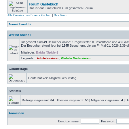
Forum Gästebuch
Das ist das Gästebuch zum gesamten Forum
Alle Cookies des Boards löschen
|
Das Team
Foren-Übersicht
Wer ist online?
Insgesamt sind
49
Besucher online: 1 registrierter, 0 unsichtbare und 48 Gäs
Der Besucherrekord liegt bei
1545
Besuchern, die am Fr Mai 01, 2026 2:39 gle
Mitglieder:
Baidu [Spider]
Legende ::
Administratoren
,
Globale Moderatoren
Geburtstage
Heute hat kein Mitglied Geburtstag
Statistik
Beiträge insgesamt:
64
| Themen insgesamt:
50
| Mitglieder insgesamt:
4
| Un
Anmelden
Benutzername:
Passwort: