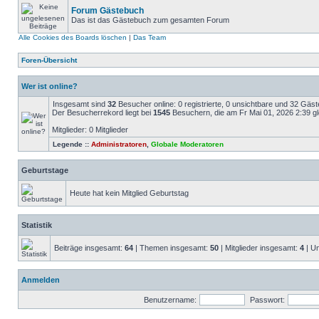
Forum Gästebuch
Das ist das Gästebuch zum gesamten Forum
Alle Cookies des Boards löschen
|
Das Team
Foren-Übersicht
Wer ist online?
Insgesamt sind
32
Besucher online: 0 registrierte, 0 unsichtbare und 32 Gäs
Der Besucherrekord liegt bei
1545
Besuchern, die am Fr Mai 01, 2026 2:39 gle
Mitglieder: 0 Mitglieder
Legende ::
Administratoren
,
Globale Moderatoren
Geburtstage
Heute hat kein Mitglied Geburtstag
Statistik
Beiträge insgesamt:
64
| Themen insgesamt:
50
| Mitglieder insgesamt:
4
| Un
Anmelden
Benutzername:
Passwort: