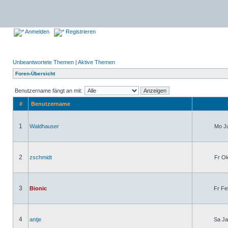
Anmelden
Registrieren
Unbeantwortete Themen
|
Aktive Themen
Foren-Übersicht
Benutzername fängt an mit:
#
Benutzername
1
Waldhauser
Mo Ju
2
zschmidt
Fr Ok
3
Bionic
Fr Fe
4
antje
Sa Ja