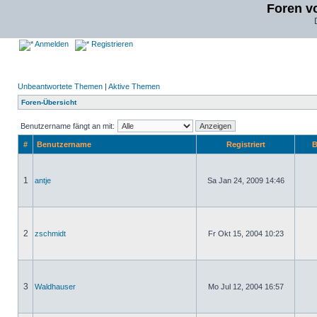
Foren v
Anmelden
Registrieren
Unbeantwortete Themen
|
Aktive Themen
Foren-Übersicht
Benutzername fängt an mit:
#
Benutzername
Registriert
B
1
antje
Sa Jan 24, 2009 14:46
2
zschmidt
Fr Okt 15, 2004 10:23
3
Waldhauser
Mo Jul 12, 2004 16:57