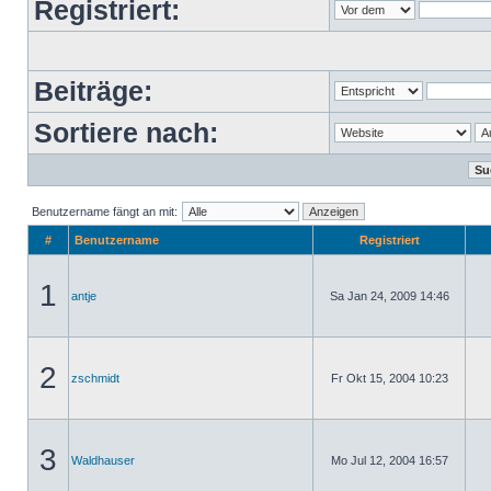
Registriert:
Beiträge:
Sortiere nach:
Benutzername fängt an mit:
#
Benutzername
Registriert
1
antje
Sa Jan 24, 2009 14:46
2
zschmidt
Fr Okt 15, 2004 10:23
3
Waldhauser
Mo Jul 12, 2004 16:57