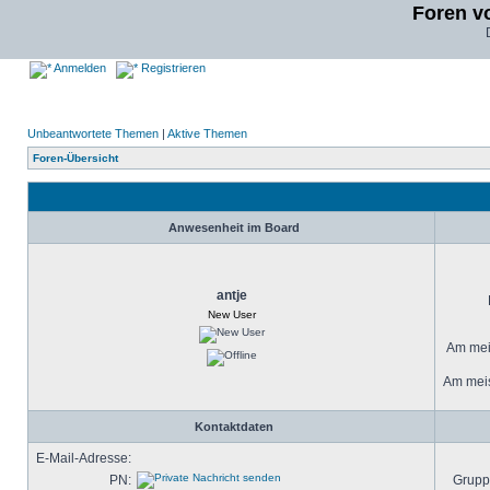
Foren v
Anmelden
Registrieren
Unbeantwortete Themen
|
Aktive Themen
Foren-Übersicht
Anwesenheit im Board
antje
New User
Am meis
Am meis
Kontaktdaten
E-Mail-Adresse:
PN:
Grupp