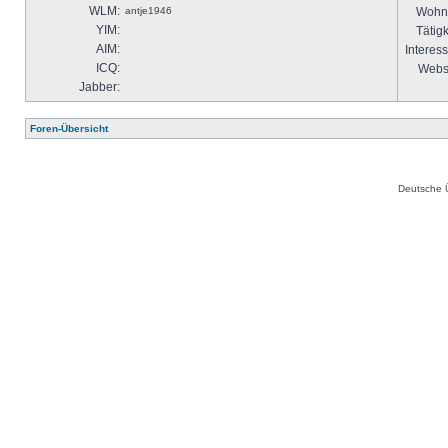
WLM:
antje1946
Wohno
YIM:
Tätigk
AIM:
Interes
ICQ:
Websi
Jabber:
Foren-Übersicht
Deutsche 