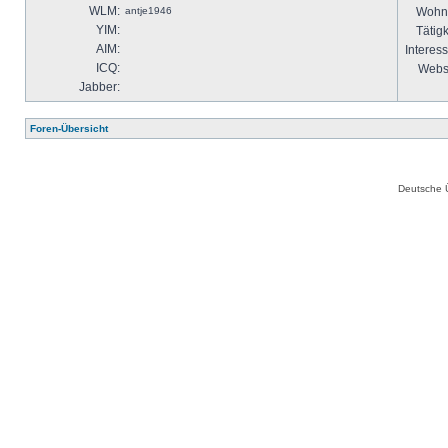
WLM:
antje1946
Wohno
YIM:
Tätigk
AIM:
Interes
ICQ:
Websi
Jabber:
Foren-Übersicht
Deutsche 