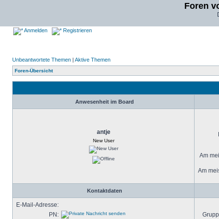
Foren v
Anmelden
Registrieren
Unbeantwortete Themen
|
Aktive Themen
Foren-Übersicht
Anwesenheit im Board
antje
New User
Am meis
Am meis
Kontaktdaten
E-Mail-Adresse:
PN:
Grupp