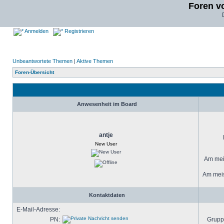
Foren v
Anmelden
Registrieren
Unbeantwortete Themen
|
Aktive Themen
Foren-Übersicht
Anwesenheit im Board
antje
New User
Am meis
Am meis
Kontaktdaten
E-Mail-Adresse:
PN:
Grupp