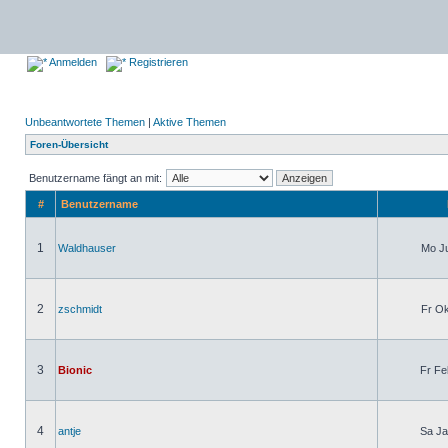
Anmelden
Registrieren
Unbeantwortete Themen
|
Aktive Themen
Foren-Übersicht
Benutzername fängt an mit:
#
Benutzername
1
Waldhauser
Mo Ju
2
zschmidt
Fr Ok
3
Bionic
Fr Fe
4
antje
Sa Ja