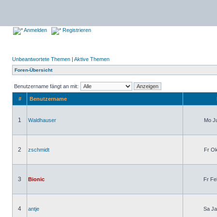
Anmelden
Registrieren
Unbeantwortete Themen
|
Aktive Themen
Foren-Übersicht
Benutzername fängt an mit:
#
Benutzername
1
Waldhauser
Mo Ju
2
zschmidt
Fr Ok
3
Bionic
Fr Fe
4
antje
Sa Ja