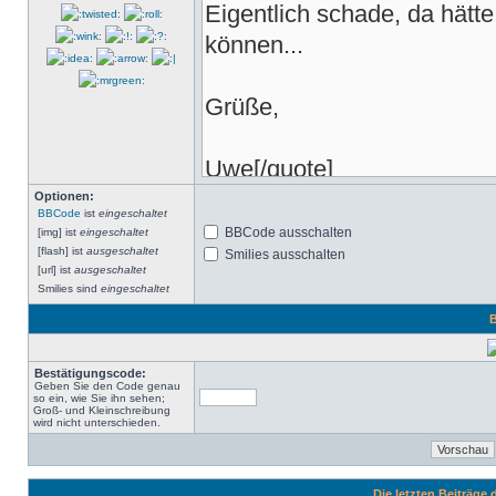
Optionen:
BBCode
ist
eingeschaltet
BBCode ausschalten
[img] ist
eingeschaltet
[flash] ist
ausgeschaltet
Smilies ausschalten
[url] ist
ausgeschaltet
Smilies sind
eingeschaltet
B
Bestätigungscode:
Geben Sie den Code genau
so ein, wie Sie ihn sehen;
Groß- und Kleinschreibung
wird nicht unterschieden.
Die letzten Beiträge