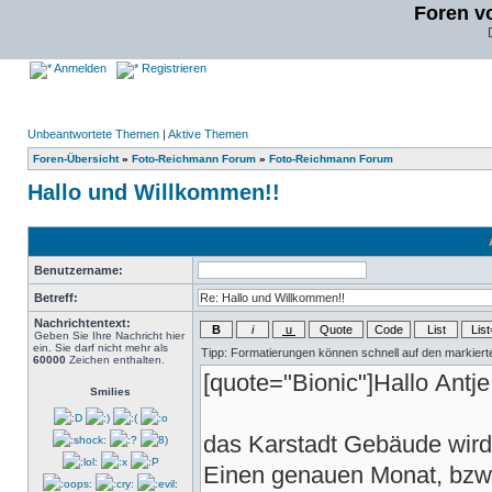
Foren v
Anmelden
Registrieren
Unbeantwortete Themen
|
Aktive Themen
Foren-Übersicht
»
Foto-Reichmann Forum
»
Foto-Reichmann Forum
Hallo und Willkommen!!
Benutzername:
Betreff:
Nachrichtentext:
Geben Sie Ihre Nachricht hier
ein. Sie darf nicht mehr als
60000
Zeichen enthalten.
Smilies