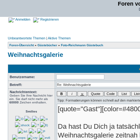
Foren v
Anmelden
Registrieren
Unbeantwortete Themen
|
Aktive Themen
Foren-Übersicht
»
Gästebücher
»
Foto-Reichmann Gästebuch
Weihnachtsgalerie
Benutzername:
Betreff:
Nachrichtentext:
Geben Sie Ihre Nachricht hier
ein. Sie darf nicht mehr als
60000
Zeichen enthalten.
Smilies