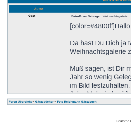
Autor
Gast
Betreff des Beitrags:
Weihnachtsgalerie
[color=#4800ff]Hall
Da hast Du Dich ja 
Weihnachtsgalerie 
Muß sagen, ist Dir 
Jahr so wenig Gele
im Bild festzuhalten
Jahr: Mal wieder öf
vernichten!
Foren-Übersicht
»
Gästebücher
»
Foto-Reichmann Gästebuch
Also weiter so!
Deutsche 