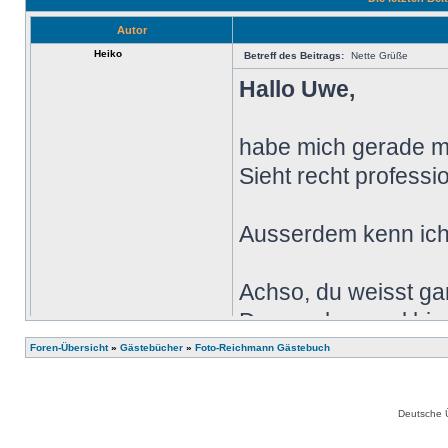
Autor
Heiko
Betreff des Beitrags:
Nette Grüße
Hallo Uwe,
habe mich gerade ma
Sieht recht professio
Ausserdem kenn ich 
Achso, du weisst ga
Dann schau mal hier
Foren-Übersicht
»
Gästebücher
»
Foto-Reichmann Gästebuch
[glow=red]
http://www
Deutsche 
Etwas bescheidener a