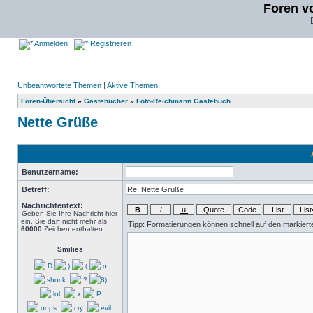
Foren v
Anmelden
Registrieren
Unbeantwortete Themen
|
Aktive Themen
Foren-Übersicht
»
Gästebücher
»
Foto-Reichmann Gästebuch
Nette Grüße
Benutzername:
Betreff:
Nachrichtentext:
Geben Sie Ihre Nachricht hier
ein. Sie darf nicht mehr als
60000
Zeichen enthalten.
Smilies