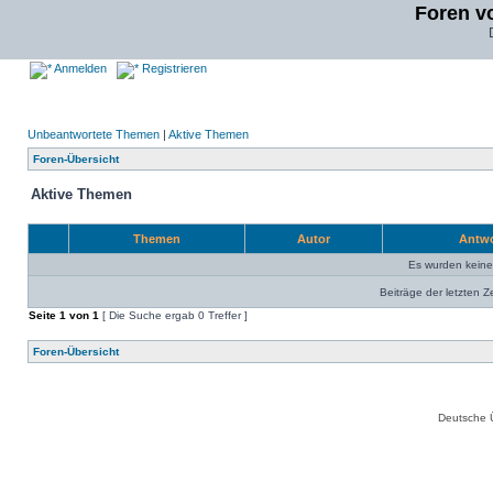
Foren v
Anmelden
Registrieren
Unbeantwortete Themen
|
Aktive Themen
Foren-Übersicht
Aktive Themen
Themen
Autor
Antw
Es wurden kein
Beiträge der letzten Z
Seite
1
von
1
[ Die Suche ergab 0 Treffer ]
Foren-Übersicht
Deutsche 