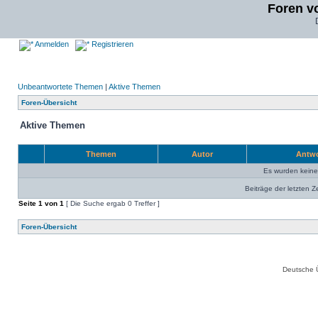
Foren v
Anmelden
Registrieren
Unbeantwortete Themen
|
Aktive Themen
Foren-Übersicht
Aktive Themen
Themen
Autor
Antw
Es wurden kein
Beiträge der letzten Z
Seite
1
von
1
[ Die Suche ergab 0 Treffer ]
Foren-Übersicht
Deutsche 