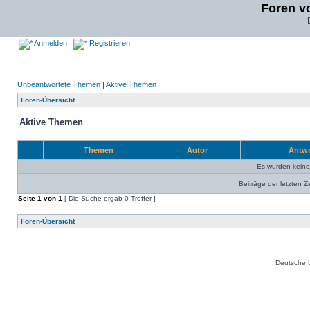
Foren v
Anmelden
Registrieren
Unbeantwortete Themen
|
Aktive Themen
Foren-Übersicht
Aktive Themen
Themen
Autor
Antw
Es wurden kein
Beiträge der letzten Z
Seite
1
von
1
[ Die Suche ergab 0 Treffer ]
Foren-Übersicht
Deutsche 