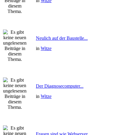
in
Witze
Neulich auf der Baustelle...
in
Witze
Der Diagnosecomputer...
in
Witze
Frauen sind wie Webserver...