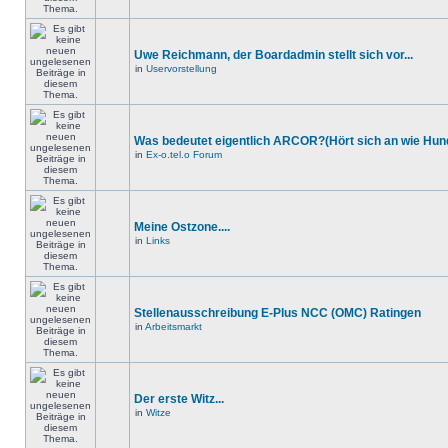
Uwe Reichmann, der Boardadmin stellt sich vor...
in
Uservorstellung
Was bedeutet eigentlich ARCOR?(Hört sich an wie Hund
in
Ex-o.tel.o Forum
Meine Ostzone....
in
Links
Stellenausschreibung E-Plus NCC (OMC) Ratingen
in
Arbeitsmarkt
Der erste Witz...
in
Witze