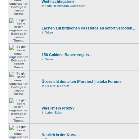
Weihnachtsgalerie
in
Foto-Reichmann Gästebuch
Lachen auf britischen Passfotos ab sofort verboten...
in
Witze
150 Goldene Bauernregeln...
in
Witze
Übersicht des alten (Puretech) o.tel.o Forums
in
Ex-o.tel.o Forum
Was ist ein Proxy?
in
Laber-Ecke
Neulich in der Kurve...