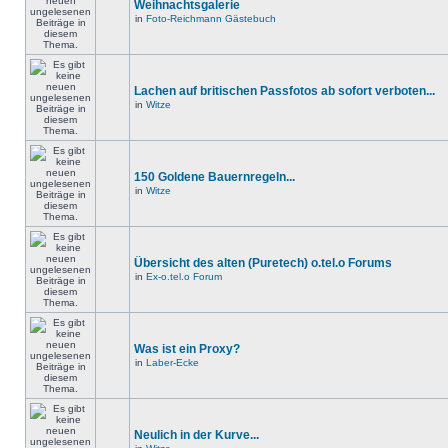
Weihnachtsgalerie
in
Foto-Reichmann Gästebuch
Lachen auf britischen Passfotos ab sofort verboten...
in
Witze
150 Goldene Bauernregeln...
in
Witze
Übersicht des alten (Puretech) o.tel.o Forums
in
Ex-o.tel.o Forum
Was ist ein Proxy?
in
Laber-Ecke
Neulich in der Kurve...