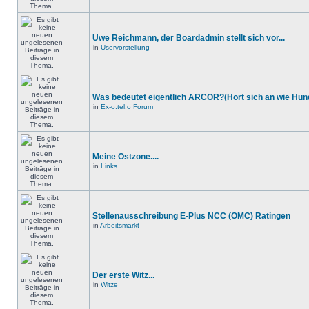
Uwe Reichmann, der Boardadmin stellt sich vor...
in
Uservorstellung
Was bedeutet eigentlich ARCOR?(Hört sich an wie Hund
in
Ex-o.tel.o Forum
Meine Ostzone....
in
Links
Stellenausschreibung E-Plus NCC (OMC) Ratingen
in
Arbeitsmarkt
Der erste Witz...
in
Witze