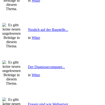
in
Witze
Neulich auf der Baustelle...
in
Witze
Der Diagnosecomputer...
in
Witze
Frauen sind wie Webserver...