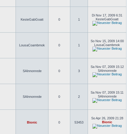
Di Nov 17, 2009 6:31
KesteGabGoatt
KesteGabGoatt
0
1
So Nov 15, 2009 14:00
LousaCoambmok
LousaCoambmok
0
1
Sa Nov 07, 2009 15:12
SAInnonrede
SAInnonrede
0
3
Sa Nov 07, 2009 15:11
SAInnonrede
SAInnonrede
0
2
So Apr 26, 2009 21:28
Bionic
Bionic
0
53453