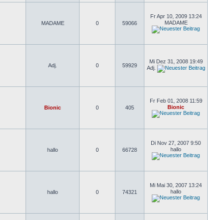
Fr Apr 10, 2009 13:24
MADAME
MADAME
0
59066
Mi Dez 31, 2008 19:49
Adj.
0
59929
Adj.
Fr Feb 01, 2008 11:59
Bionic
Bionic
0
405
Di Nov 27, 2007 9:50
hallo
hallo
0
66728
Mi Mai 30, 2007 13:24
hallo
hallo
0
74321