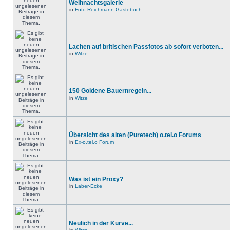
Weihnachtsgalerie
in
Foto-Reichmann Gästebuch
Lachen auf britischen Passfotos ab sofort verboten...
in
Witze
150 Goldene Bauernregeln...
in
Witze
Übersicht des alten (Puretech) o.tel.o Forums
in
Ex-o.tel.o Forum
Was ist ein Proxy?
in
Laber-Ecke
Neulich in der Kurve...