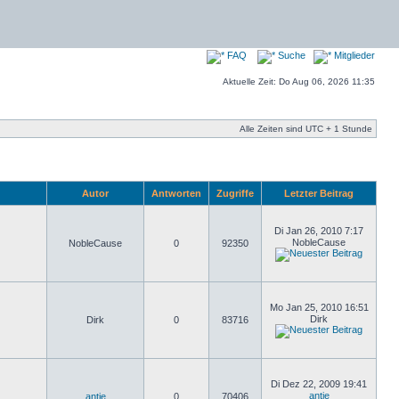
FAQ
Suche
Mitglieder
Aktuelle Zeit: Do Aug 06, 2026 11:35
Alle Zeiten sind UTC + 1 Stunde
Autor
Antworten
Zugriffe
Letzter Beitrag
Di Jan 26, 2010 7:17
NobleCause
NobleCause
0
92350
Mo Jan 25, 2010 16:51
Dirk
Dirk
0
83716
Di Dez 22, 2009 19:41
antje
antje
0
70406