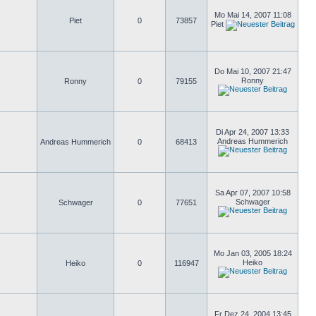
Mo Mai 14, 2007 11:08
Piet
0
73857
Piet
Do Mai 10, 2007 21:47
Ronny
Ronny
0
79155
Di Apr 24, 2007 13:33
Andreas Hummerich
Andreas Hummerich
0
68413
Sa Apr 07, 2007 10:58
Schwager
Schwager
0
77651
Mo Jan 03, 2005 18:24
Heiko
Heiko
0
116947
Fr Dez 24, 2004 13:45