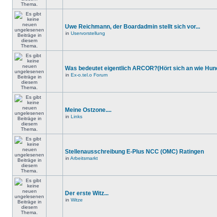
Uwe Reichmann, der Boardadmin stellt sich vor...
in
Uservorstellung
Was bedeutet eigentlich ARCOR?(Hört sich an wie Hund
in
Ex-o.tel.o Forum
Meine Ostzone....
in
Links
Stellenausschreibung E-Plus NCC (OMC) Ratingen
in
Arbeitsmarkt
Der erste Witz...
in
Witze