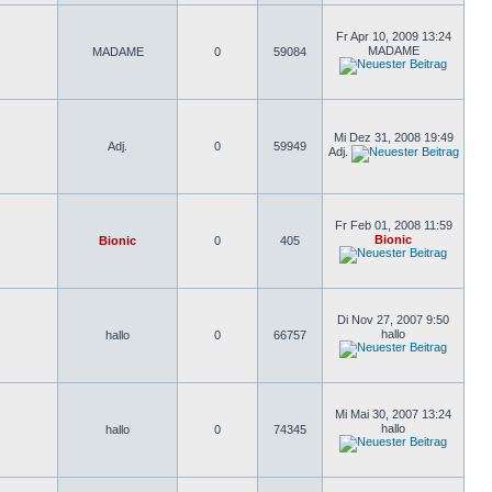
Fr Apr 10, 2009 13:24
MADAME
MADAME
0
59084
Mi Dez 31, 2008 19:49
Adj.
0
59949
Adj.
Fr Feb 01, 2008 11:59
Bionic
Bionic
0
405
Di Nov 27, 2007 9:50
hallo
hallo
0
66757
Mi Mai 30, 2007 13:24
hallo
hallo
0
74345