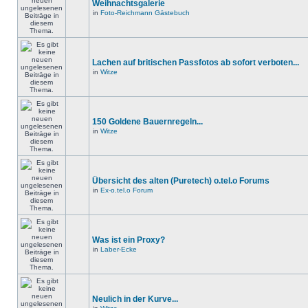
Weihnachtsgalerie
in
Foto-Reichmann Gästebuch
Lachen auf britischen Passfotos ab sofort verboten...
in
Witze
150 Goldene Bauernregeln...
in
Witze
Übersicht des alten (Puretech) o.tel.o Forums
in
Ex-o.tel.o Forum
Was ist ein Proxy?
in
Laber-Ecke
Neulich in der Kurve...