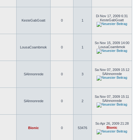
Di Nov 17, 2009 6:31
KesteGabGoatt
KesteGabGoatt
0
1
So Nov 15, 2009 14:00
LousaCoambmok
LousaCoambmok
0
1
Sa Nov 07, 2009 15:12
SAInnonrede
SAInnonrede
0
3
Sa Nov 07, 2009 15:11
SAInnonrede
SAInnonrede
0
2
So Apr 26, 2009 21:28
Bionic
Bionic
0
53476