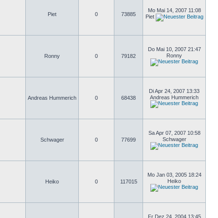
Mo Mai 14, 2007 11:08
Piet
0
73885
Piet
Do Mai 10, 2007 21:47
Ronny
Ronny
0
79182
Di Apr 24, 2007 13:33
Andreas Hummerich
Andreas Hummerich
0
68438
Sa Apr 07, 2007 10:58
Schwager
Schwager
0
77699
Mo Jan 03, 2005 18:24
Heiko
Heiko
0
117015
Fr Dez 24, 2004 13:45