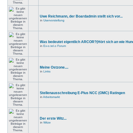
Uwe Reichmann, der Boardadmin stellt sich vor...
in
Uservorstellung
Was bedeutet eigentlich ARCOR?(Hört sich an wie Hund
in
Ex-o.tel.o Forum
Meine Ostzone....
in
Links
Stellenausschreibung E-Plus NCC (OMC) Ratingen
in
Arbeitsmarkt
Der erste Witz...
in
Witze