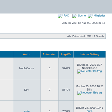
FAQ
Suche
Mitglieder
Aktuelle Zeit: Sa Aug 08, 2026 21:15
Alle Zeiten sind UTC + 1 Stunde
Autor
Antworten
Zugriffe
Letzter Beitrag
Di Jan 26, 2010 7:17
NobleCause
NobleCause
0
92443
Mo Jan 25, 2010 16:51
Dirk
Dirk
0
83794
Di Dez 22, 2009 19:41
antje
antje
0
70529