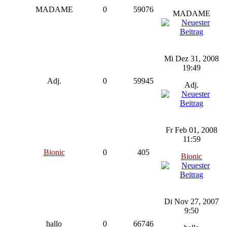
MADAME
0
59076
MADAME
Mi Dez 31, 2008
19:49
Adj.
0
59945
Adj.
Fr Feb 01, 2008
11:59
Bionic
0
405
Bionic
Di Nov 27, 2007
9:50
hallo
0
66746