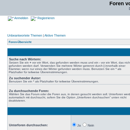
Foren v
Anmelden
Registrieren
Unbeantwortete Themen
|
Aktive Themen
Foren-Übersicht
Suche nach Wörtern:
Setzen Sie ein
+
vor ein Wort, das gefunden werden muss und ein
-
vor ein Wort, das nich
gefunden werden darf. Verwenden Sie mehrere Wörter getrennt durch
|
innerhalb einer
Klammer, wenn nur eines der Wörter gefunden werden muss. Benutzen Sie ein * als
Platzhalter für teilweise Übereinstimmungen.
Zu suchender Autor:
Benutzen Sie ein * als Platzhalter für teilweise Übereinstimmungen.
Zu durchsuchende Foren:
Wählen Sie das Forum oder die Foren aus, in denen gesucht werden soll. Unterforen wer
automatisch mit durchsucht, sofern Sie die Option „Unterforen durchsuchen“ unten nicht
deaktivieren.
Unterforen durchsuchen:
Ja
Nein