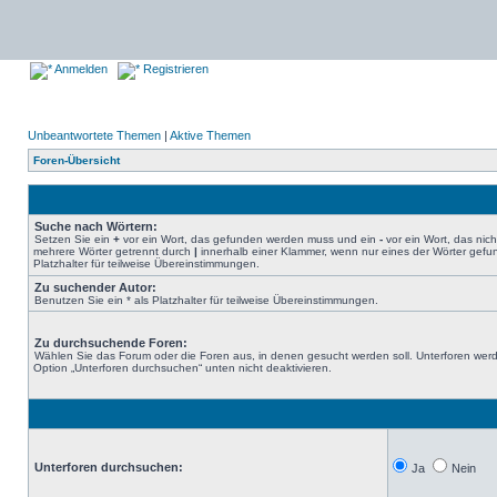
Anmelden
Registrieren
Unbeantwortete Themen
|
Aktive Themen
Foren-Übersicht
Suche nach Wörtern:
Setzen Sie ein
+
vor ein Wort, das gefunden werden muss und ein
-
vor ein Wort, das nic
mehrere Wörter getrennt durch
|
innerhalb einer Klammer, wenn nur eines der Wörter gefu
Platzhalter für teilweise Übereinstimmungen.
Zu suchender Autor:
Benutzen Sie ein * als Platzhalter für teilweise Übereinstimmungen.
Zu durchsuchende Foren:
Wählen Sie das Forum oder die Foren aus, in denen gesucht werden soll. Unterforen werd
Option „Unterforen durchsuchen“ unten nicht deaktivieren.
Unterforen durchsuchen:
Ja
Nein