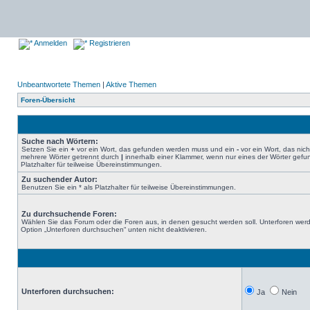
Anmelden
Registrieren
Unbeantwortete Themen
|
Aktive Themen
Foren-Übersicht
Suche nach Wörtern:
Setzen Sie ein
+
vor ein Wort, das gefunden werden muss und ein
-
vor ein Wort, das nic
mehrere Wörter getrennt durch
|
innerhalb einer Klammer, wenn nur eines der Wörter gefu
Platzhalter für teilweise Übereinstimmungen.
Zu suchender Autor:
Benutzen Sie ein * als Platzhalter für teilweise Übereinstimmungen.
Zu durchsuchende Foren:
Wählen Sie das Forum oder die Foren aus, in denen gesucht werden soll. Unterforen werd
Option „Unterforen durchsuchen“ unten nicht deaktivieren.
Unterforen durchsuchen:
Ja
Nein