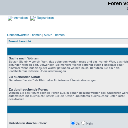
Foren v
Anmelden
Registrieren
Unbeantwortete Themen
|
Aktive Themen
Foren-Übersicht
Suche nach Wörtern:
Setzen Sie ein
+
vor ein Wort, das gefunden werden muss und ein
-
vor ein Wort, das nich
gefunden werden darf. Verwenden Sie mehrere Wörter getrennt durch
|
innerhalb einer
Klammer, wenn nur eines der Wörter gefunden werden muss. Benutzen Sie ein * als
Platzhalter für teilweise Übereinstimmungen.
Zu suchender Autor:
Benutzen Sie ein * als Platzhalter für teilweise Übereinstimmungen.
Zu durchsuchende Foren:
Wählen Sie das Forum oder die Foren aus, in denen gesucht werden soll. Unterforen wer
automatisch mit durchsucht, sofern Sie die Option „Unterforen durchsuchen“ unten nicht
deaktivieren.
Unterforen durchsuchen:
Ja
Nein