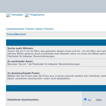
Anmelden
Registrieren
Unbeantwortete Themen
|
Aktive Themen
Foren-Übersicht
Suche nach Wörtern:
Setzen Sie ein
+
vor ein Wort, das gefunden werden muss und ein
-
vor ein Wort, das nic
mehrere Wörter getrennt durch
|
innerhalb einer Klammer, wenn nur eines der Wörter gefu
Platzhalter für teilweise Übereinstimmungen.
Zu suchender Autor:
Benutzen Sie ein * als Platzhalter für teilweise Übereinstimmungen.
Zu durchsuchende Foren:
Wählen Sie das Forum oder die Foren aus, in denen gesucht werden soll. Unterforen werd
Option „Unterforen durchsuchen“ unten nicht deaktivieren.
Unterforen durchsuchen:
Ja
Nein