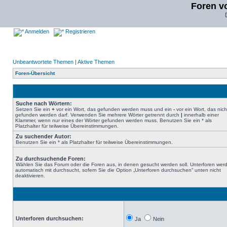
Foren v
Anmelden
Registrieren
Unbeantwortete Themen
|
Aktive Themen
Foren-Übersicht
Suche nach Wörtern:
Setzen Sie ein
+
vor ein Wort, das gefunden werden muss und ein
-
vor ein Wort, das nich
gefunden werden darf. Verwenden Sie mehrere Wörter getrennt durch
|
innerhalb einer
Klammer, wenn nur eines der Wörter gefunden werden muss. Benutzen Sie ein * als
Platzhalter für teilweise Übereinstimmungen.
Zu suchender Autor:
Benutzen Sie ein * als Platzhalter für teilweise Übereinstimmungen.
Zu durchsuchende Foren:
Wählen Sie das Forum oder die Foren aus, in denen gesucht werden soll. Unterforen wer
automatisch mit durchsucht, sofern Sie die Option „Unterforen durchsuchen“ unten nicht
deaktivieren.
Unterforen durchsuchen:
Ja
Nein