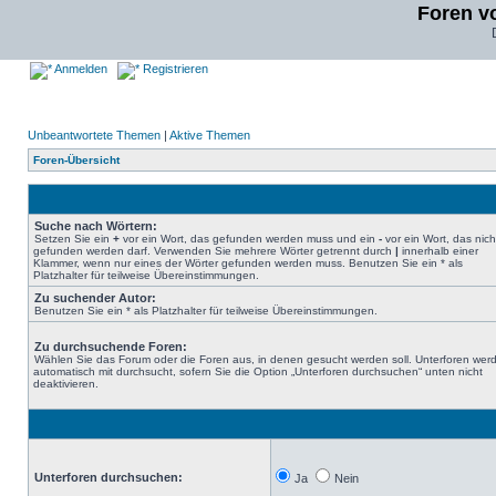
Foren v
Anmelden
Registrieren
Unbeantwortete Themen
|
Aktive Themen
Foren-Übersicht
Suche nach Wörtern:
Setzen Sie ein
+
vor ein Wort, das gefunden werden muss und ein
-
vor ein Wort, das nich
gefunden werden darf. Verwenden Sie mehrere Wörter getrennt durch
|
innerhalb einer
Klammer, wenn nur eines der Wörter gefunden werden muss. Benutzen Sie ein * als
Platzhalter für teilweise Übereinstimmungen.
Zu suchender Autor:
Benutzen Sie ein * als Platzhalter für teilweise Übereinstimmungen.
Zu durchsuchende Foren:
Wählen Sie das Forum oder die Foren aus, in denen gesucht werden soll. Unterforen wer
automatisch mit durchsucht, sofern Sie die Option „Unterforen durchsuchen“ unten nicht
deaktivieren.
Unterforen durchsuchen:
Ja
Nein