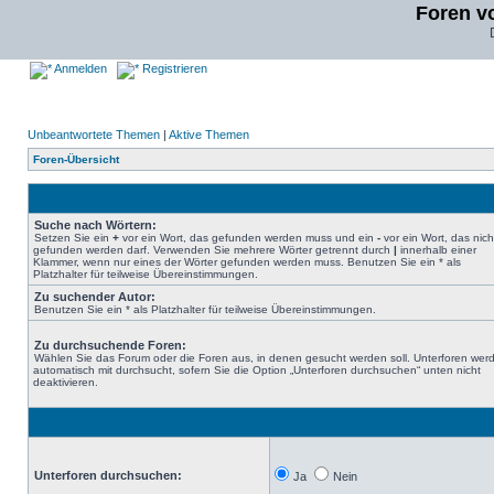
Foren v
Anmelden
Registrieren
Unbeantwortete Themen
|
Aktive Themen
Foren-Übersicht
Suche nach Wörtern:
Setzen Sie ein
+
vor ein Wort, das gefunden werden muss und ein
-
vor ein Wort, das nich
gefunden werden darf. Verwenden Sie mehrere Wörter getrennt durch
|
innerhalb einer
Klammer, wenn nur eines der Wörter gefunden werden muss. Benutzen Sie ein * als
Platzhalter für teilweise Übereinstimmungen.
Zu suchender Autor:
Benutzen Sie ein * als Platzhalter für teilweise Übereinstimmungen.
Zu durchsuchende Foren:
Wählen Sie das Forum oder die Foren aus, in denen gesucht werden soll. Unterforen wer
automatisch mit durchsucht, sofern Sie die Option „Unterforen durchsuchen“ unten nicht
deaktivieren.
Unterforen durchsuchen:
Ja
Nein