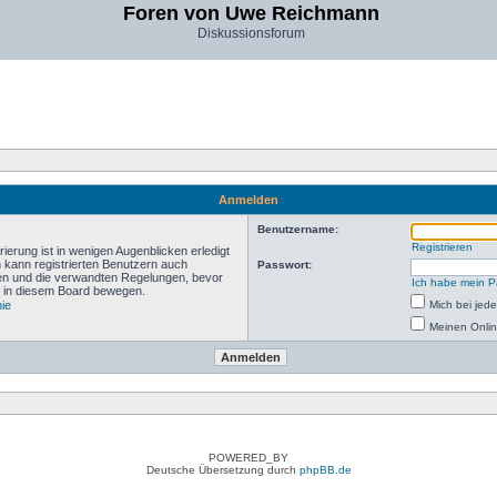
Foren von Uwe Reichmann
Diskussionsforum
Anmelden
Benutzername:
Registrieren
ierung ist in wenigen Augenblicken erledigt
n kann registrierten Benutzern auch
Passwort:
en und die verwandten Regelungen, bevor
Ich habe mein P
ich in diesem Board bewegen.
nie
Mich bei je
Meinen Onlin
POWERED_BY
Deutsche Übersetzung durch
phpBB.de