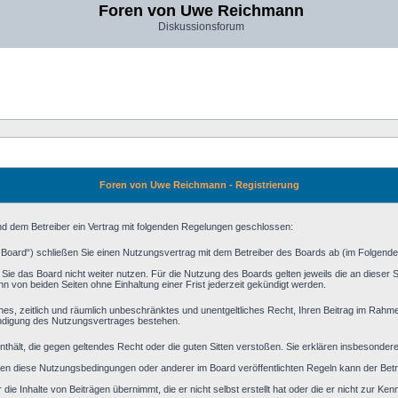
Foren von Uwe Reichmann
Diskussionsforum
Foren von Uwe Reichmann - Registrierung
d dem Betreiber ein Vertrag mit folgenden Regelungen geschlossen:
Board“) schließen Sie einen Nutzungsvertrag mit dem Betreiber des Boards ab (im Folgende
ie das Board nicht weiter nutzen. Für die Nutzung des Boards gelten jeweils die an dieser St
 von beiden Seiten ohne Einhaltung einer Frist jederzeit gekündigt werden.
faches, zeitlich und räumlich unbeschränktes und unentgeltliches Recht, Ihren Beitrag im Rah
ündigung des Nutzungsvertrages bestehen.
e enthält, die gegen geltendes Recht oder die guten Sitten verstoßen. Sie erklären insbesonde
en diese Nutzungsbedingungen oder anderer im Board veröffentlichten Regeln kann der Bet
ie Inhalte von Beiträgen übernimmt, die er nicht selbst erstellt hat oder die er nicht zur K