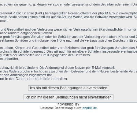
rn, sofern sie gegen o. g. Regeln verstoßen oder geeignet sind, dem Betreiber oder einem D
 General Public License (GPL) bereitgestellten Foren-Software der phpBB Group (www.phpb
llt. Beide haben keinen Einfluss auf die Art und Weise, wie die Software verwendet wird. 
ehmen.
nd Gesundheit und der Verletzung wesentlicher Vertragspflichten (Kardinalpflichten) nur für 
ie insbesondere entgangenen Gewinn.
r grob fahrlässigem Verhalten oder bei Schäden aus der Verletzung von Leben, Körper und G
hersehbaren Schäden und im übrigen der Höhe nach auf die vertragstypischen Durchschnittssc
on Leben, Körper und Gesundheit oder vorsätzlichem oder grob fahrlässigem Verhalten des B
rchschnittsschäden begrenzt. Dies gilt auch für mittelbare Schäden, insbesondere entgan
nsten der Mitarbeiter und Erfüllungsgehilfen des Betreibers.
en unberührt.
chutzrichtlinie zu ändern. Die Änderung wird dem Nutzer per E-Mail mitgeteilt.
le des Widerspruchs erlischt das zwischen dem Betreiber und dem Nutzer bestehende Vertrag
zer den Änderungen zugestimmt hat.
 in der Datenschutzrichtlinie enthalten.
POWERED_BY
Deutsche Übersetzung durch
phpBB.de