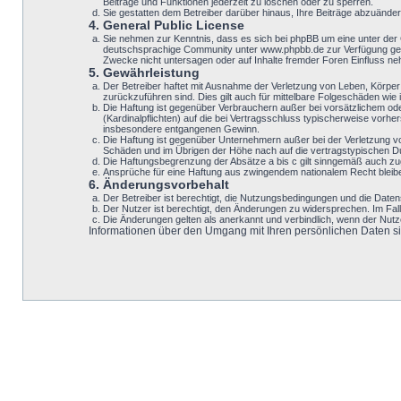
Beiträge und Funktionen jederzeit zu löschen oder zu sperren.
Sie gestatten dem Betreiber darüber hinaus, Ihre Beiträge abzuände
4. General Public License
Sie nehmen zur Kenntnis, dass es sich bei phpBB um eine unter der
deutschsprachige Community unter www.phpbb.de zur Verfügung geste
Zwecke nicht untersagen oder auf Inhalte fremder Foren Einfluss n
5. Gewährleistung
Der Betreiber haftet mit Ausnahme der Verletzung von Leben, Körper u
zurückzuführen sind. Dies gilt auch für mittelbare Folgeschäden w
Die Haftung ist gegenüber Verbrauchern außer bei vorsätzlichem ode
(Kardinalpflichten) auf die bei Vertragsschluss typischerweise vor
insbesondere entgangenen Gewinn.
Die Haftung ist gegenüber Unternehmern außer bei der Verletzung v
Schäden und im Übrigen der Höhe nach auf die vertragstypischen Du
Die Haftungsbegrenzung der Absätze a bis c gilt sinngemäß auch zugu
Ansprüche für eine Haftung aus zwingendem nationalem Recht bleib
6. Änderungsvorbehalt
Der Betreiber ist berechtigt, die Nutzungsbedingungen und die Datens
Der Nutzer ist berechtigt, den Änderungen zu widersprechen. Im Fal
Die Änderungen gelten als anerkannt und verbindlich, wenn der Nut
Informationen über den Umgang mit Ihren persönlichen Daten sind