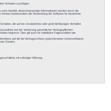
ritten Schaden zuzufügen.
b.com) handelt; deutschsprachige Informationen werden durch die
Sie können insbesondere die Verwendung der Software für bestimmte
Schäden, die auf ein vorsätzliches oder grob fahrlässiges Verhalten
esundheit und der Verletzung wesentlicher Vertragspflichten
häden begrenzt. Dies gilt auch für mittelbare Folgeschäden wie
etreibers auf die bei Vertragsschluss typischerweise vorhersehbaren
genen Gewinn.
sverhältnis mit sofortiger Wirkung.