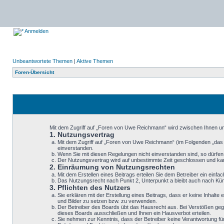
Anmelden
Unbeantwortete Themen
|
Aktive Themen
Foren-Übersicht
Mit dem Zugriff auf „Foren von Uwe Reichmann“ wird zwischen Ihnen un
1. Nutzungsvertrag
Mit dem Zugriff auf „Foren von Uwe Reichmann“ (im Folgenden „das 
einverstanden.
Wenn Sie mit diesen Regelungen nicht einverstanden sind, so dürfen S
Der Nutzungsvertrag wird auf unbestimmte Zeit geschlossen und kann
2. Einräumung von Nutzungsrechten
Mit dem Erstellen eines Beitrags erteilen Sie dem Betreiber ein ein
Das Nutzungsrecht nach Punkt 2, Unterpunkt a bleibt auch nach K
3. Pflichten des Nutzers
Sie erklären mit der Erstellung eines Beitrags, dass er keine Inhalt
und Bilder zu setzen bzw. zu verwenden.
Der Betreiber des Boards übt das Hausrecht aus. Bei Verstößen geg
dieses Boards ausschließen und Ihnen ein Hausverbot erteilen.
Sie nehmen zur Kenntnis, dass der Betreiber keine Verantwortung für d