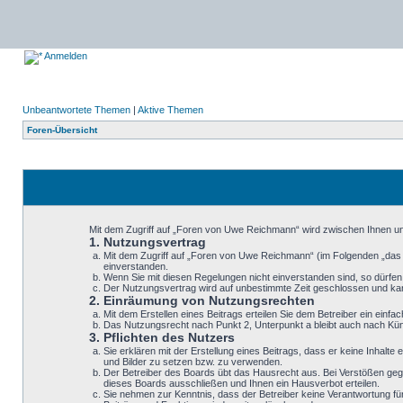
Anmelden
Unbeantwortete Themen
|
Aktive Themen
Foren-Übersicht
Mit dem Zugriff auf „Foren von Uwe Reichmann“ wird zwischen Ihnen un
1. Nutzungsvertrag
Mit dem Zugriff auf „Foren von Uwe Reichmann“ (im Folgenden „das 
einverstanden.
Wenn Sie mit diesen Regelungen nicht einverstanden sind, so dürfen S
Der Nutzungsvertrag wird auf unbestimmte Zeit geschlossen und kann
2. Einräumung von Nutzungsrechten
Mit dem Erstellen eines Beitrags erteilen Sie dem Betreiber ein ein
Das Nutzungsrecht nach Punkt 2, Unterpunkt a bleibt auch nach K
3. Pflichten des Nutzers
Sie erklären mit der Erstellung eines Beitrags, dass er keine Inhalt
und Bilder zu setzen bzw. zu verwenden.
Der Betreiber des Boards übt das Hausrecht aus. Bei Verstößen geg
dieses Boards ausschließen und Ihnen ein Hausverbot erteilen.
Sie nehmen zur Kenntnis, dass der Betreiber keine Verantwortung für d