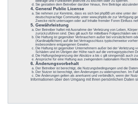
Beiträge und Funktionen jederzeit zu löschen oder zu sperren.
Sie gestatten dem Betreiber darüber hinaus, Ihre Beiträge abzuände
4. General Public License
Sie nehmen zur Kenntnis, dass es sich bei phpBB um eine unter der
deutschsprachige Community unter www.phpbb.de zur Verfügung geste
Zwecke nicht untersagen oder auf Inhalte fremder Foren Einfluss n
5. Gewährleistung
Der Betreiber haftet mit Ausnahme der Verletzung von Leben, Körper u
zurückzuführen sind. Dies gilt auch für mittelbare Folgeschäden w
Die Haftung ist gegenüber Verbrauchern außer bei vorsätzlichem ode
(Kardinalpflichten) auf die bei Vertragsschluss typischerweise vor
insbesondere entgangenen Gewinn.
Die Haftung ist gegenüber Unternehmern außer bei der Verletzung v
Schäden und im Übrigen der Höhe nach auf die vertragstypischen Du
Die Haftungsbegrenzung der Absätze a bis c gilt sinngemäß auch zugu
Ansprüche für eine Haftung aus zwingendem nationalem Recht bleib
6. Änderungsvorbehalt
Der Betreiber ist berechtigt, die Nutzungsbedingungen und die Datens
Der Nutzer ist berechtigt, den Änderungen zu widersprechen. Im Fal
Die Änderungen gelten als anerkannt und verbindlich, wenn der Nut
Informationen über den Umgang mit Ihren persönlichen Daten sind