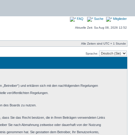
FAQ
Suche
Mitglieder
Aktuelle Zeit: Sa Aug 08, 2026 12:52
Alle Zeiten sind UTC + 1 Stunde
Sprache:
n „Betreiber“) und erklären sich mit den nachfolgenden Regelungen
elle veröffentlichten Regelungen.
men des Boards zu nutzen.
re, dass Sie das Recht besitzen, die in Ihren Beiträgen verwendeten Links
reiber Sie nach Abmahnung zeitweise oder dauerhaft von der Nutzung
enntnis genommen hat. Sie gestatten dem Betreiber, Ihr Benutzerkonto,