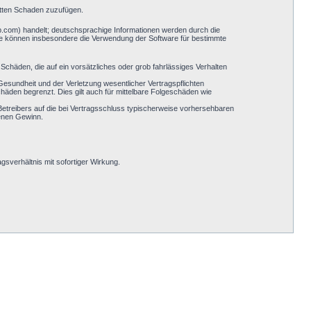
ritten Schaden zuzufügen.
b.com) handelt; deutschsprachige Informationen werden durch die
Sie können insbesondere die Verwendung der Software für bestimmte
Schäden, die auf ein vorsätzliches oder grob fahrlässiges Verhalten
esundheit und der Verletzung wesentlicher Vertragspflichten
häden begrenzt. Dies gilt auch für mittelbare Folgeschäden wie
etreibers auf die bei Vertragsschluss typischerweise vorhersehbaren
genen Gewinn.
sverhältnis mit sofortiger Wirkung.