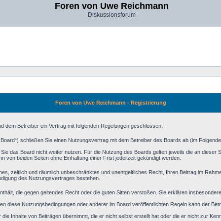
Foren von Uwe Reichmann
Diskussionsforum
Foren von Uwe Reichmann - Registrierung
d dem Betreiber ein Vertrag mit folgenden Regelungen geschlossen:
Board“) schließen Sie einen Nutzungsvertrag mit dem Betreiber des Boards ab (im Folgende
ie das Board nicht weiter nutzen. Für die Nutzung des Boards gelten jeweils die an dieser St
 von beiden Seiten ohne Einhaltung einer Frist jederzeit gekündigt werden.
faches, zeitlich und räumlich unbeschränktes und unentgeltliches Recht, Ihren Beitrag im Rah
ündigung des Nutzungsvertrages bestehen.
e enthält, die gegen geltendes Recht oder die guten Sitten verstoßen. Sie erklären insbesonde
en diese Nutzungsbedingungen oder anderer im Board veröffentlichten Regeln kann der Bet
ie Inhalte von Beiträgen übernimmt, die er nicht selbst erstellt hat oder die er nicht zur K