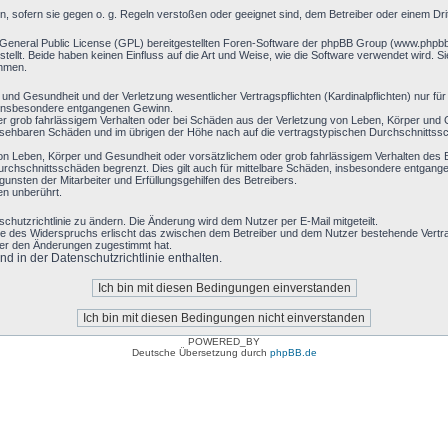
rn, sofern sie gegen o. g. Regeln verstoßen oder geeignet sind, dem Betreiber oder einem D
 General Public License (GPL) bereitgestellten Foren-Software der phpBB Group (www.phpb
llt. Beide haben keinen Einfluss auf die Art und Weise, wie die Software verwendet wird. 
ehmen.
nd Gesundheit und der Verletzung wesentlicher Vertragspflichten (Kardinalpflichten) nur für 
ie insbesondere entgangenen Gewinn.
r grob fahrlässigem Verhalten oder bei Schäden aus der Verletzung von Leben, Körper und G
hersehbaren Schäden und im übrigen der Höhe nach auf die vertragstypischen Durchschnittssc
on Leben, Körper und Gesundheit oder vorsätzlichem oder grob fahrlässigem Verhalten des B
rchschnittsschäden begrenzt. Dies gilt auch für mittelbare Schäden, insbesondere entgan
nsten der Mitarbeiter und Erfüllungsgehilfen des Betreibers.
en unberührt.
chutzrichtlinie zu ändern. Die Änderung wird dem Nutzer per E-Mail mitgeteilt.
le des Widerspruchs erlischt das zwischen dem Betreiber und dem Nutzer bestehende Vertrag
zer den Änderungen zugestimmt hat.
 in der Datenschutzrichtlinie enthalten.
POWERED_BY
Deutsche Übersetzung durch
phpBB.de