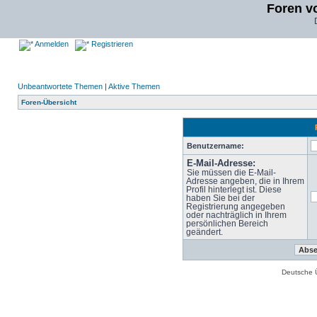
Foren v
Anmelden
Registrieren
Unbeantwortete Themen
|
Aktive Themen
Foren-Übersicht
Benutzername:
E-Mail-Adresse:
Sie müssen die E-Mail-
Adresse angeben, die in Ihrem
Profil hinterlegt ist. Diese
haben Sie bei der
Registrierung angegeben
oder nachträglich in Ihrem
persönlichen Bereich
geändert.
Deutsche 