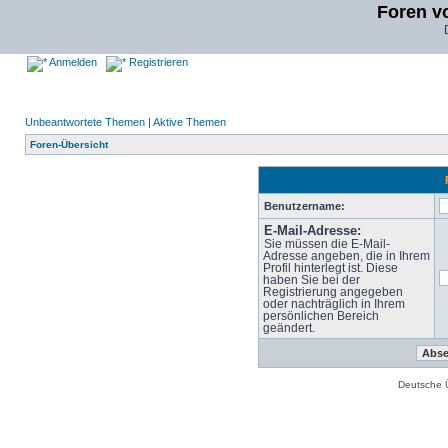
Foren v
Anmelden
Registrieren
Unbeantwortete Themen
|
Aktive Themen
Foren-Übersicht
Benutzername:
E-Mail-Adresse:
Sie müssen die E-Mail-
Adresse angeben, die in Ihrem
Profil hinterlegt ist. Diese
haben Sie bei der
Registrierung angegeben
oder nachträglich in Ihrem
persönlichen Bereich
geändert.
Deutsche 