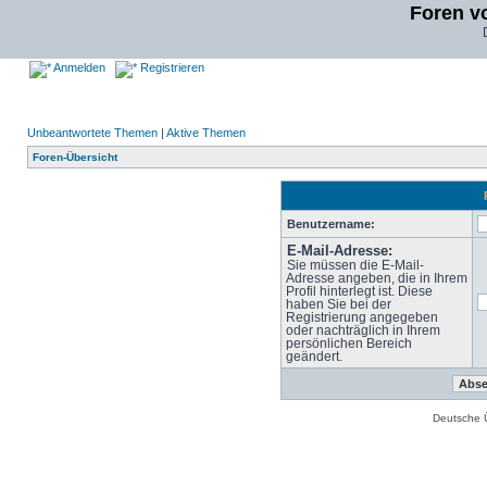
Foren v
Anmelden
Registrieren
Unbeantwortete Themen
|
Aktive Themen
Foren-Übersicht
Benutzername:
E-Mail-Adresse:
Sie müssen die E-Mail-
Adresse angeben, die in Ihrem
Profil hinterlegt ist. Diese
haben Sie bei der
Registrierung angegeben
oder nachträglich in Ihrem
persönlichen Bereich
geändert.
Deutsche 