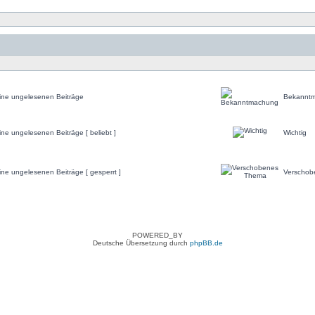
ine ungelesenen Beiträge
Bekannt
ine ungelesenen Beiträge [ beliebt ]
Wichtig
ine ungelesenen Beiträge [ gesperrt ]
Verschob
POWERED_BY
Deutsche Übersetzung durch
phpBB.de