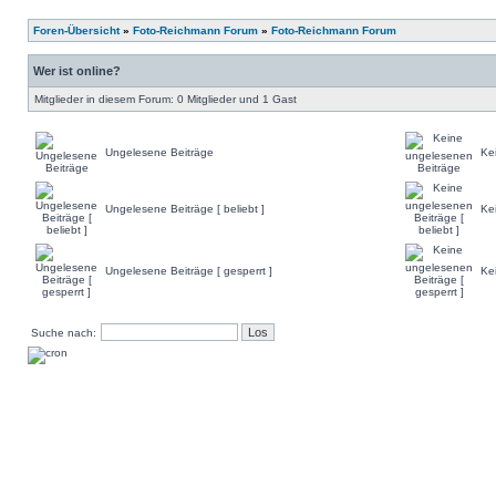
Foren-Übersicht
»
Foto-Reichmann Forum
»
Foto-Reichmann Forum
Wer ist online?
Mitglieder in diesem Forum: 0 Mitglieder und 1 Gast
Ungelesene Beiträge
Ke
Ungelesene Beiträge [ beliebt ]
Ke
Ungelesene Beiträge [ gesperrt ]
Ke
Suche nach: