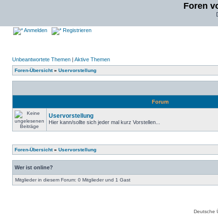
Foren v
Anmelden
Registrieren
Unbeantwortete Themen
|
Aktive Themen
Foren-Übersicht
»
Uservorstellung
Forum
Uservorstellung
Hier kann/sollte sich jeder mal kurz Vorstellen...
Foren-Übersicht
»
Uservorstellung
Wer ist online?
Mitglieder in diesem Forum: 0 Mitglieder und 1 Gast
Deutsche 