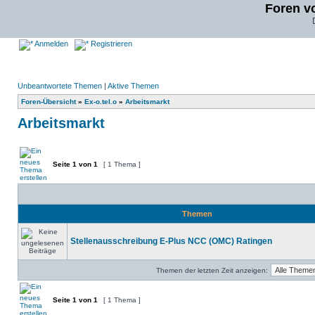
Foren v
Anmelden
Registrieren
Unbeantwortete Themen
|
Aktive Themen
Foren-Übersicht
»
Ex-o.tel.o
»
Arbeitsmarkt
Arbeitsmarkt
Seite
1
von
1
[ 1 Thema ]
Themen
Stellenausschreibung E-Plus NCC (OMC) Ratingen
Themen der letzten Zeit anzeigen:
Seite
1
von
1
[ 1 Thema ]