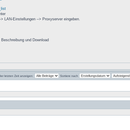
list
nter
--> LAN-Einstellungen --> Proxyserver eingeben.
 Beschreibung und Download
der letzten Zeit anzeigen:
Sortiere nach