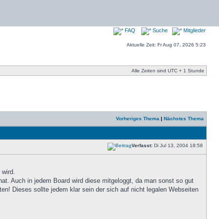
FAQ
Suche
Mitglieder
Aktuelle Zeit: Fr Aug 07, 2026 5:23
Alle Zeiten sind UTC + 1 Stunde
Vorheriges Thema
|
Nächstes Thema
Verfasst:
Di Jul 13, 2004 18:58
 wird.
t hat. Auch in jedem Board wird diese mitgeloggt, da man sonst so gut
en! Dieses sollte jedem klar sein der sich auf nicht legalen Webseiten