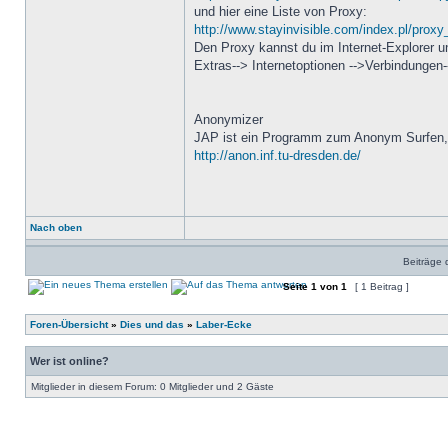
und hier eine Liste von Proxy:
http://www.stayinvisible.com/index.pl/proxy_
Den Proxy kannst du im Internet-Explorer u
Extras--> Internetoptionen -->Verbindungen
Anonymizer
JAP ist ein Programm zum Anonym Surfen,
http://anon.inf.tu-dresden.de/
Nach oben
Beiträge 
Seite
1
von
1
[ 1 Beitrag ]
Foren-Übersicht
»
Dies und das
»
Laber-Ecke
Wer ist online?
Mitglieder in diesem Forum: 0 Mitglieder und 2 Gäste