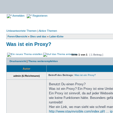
Anmelden
Registrieren
Unbeantwortete Themen
|
Aktive Themen
Foren-Übersicht
»
Dies und das
»
Laber-Ecke
Was ist ein Proxy?
Seite
1
von
1
[ 1 Beitrag ]
Druckansicht
|
Thema weiterempfehlen
Autor
Betreff des Beitrags:
Was ist ein Proxy?
admin (U.Reichmann)
Benutzt Du einen Proxy?
Was ist ein Proxy? Ein Proxy ist eine Umlei
Ein Proxy ist sinnvoll, da auf jeder Websei
wie keine Funktionen hätte. Besonders gefäh
rumtreibt!
Hier ein Link, wo man sieht wie schnell m
http://www.stayinvisible.com/index.pl/t ... 