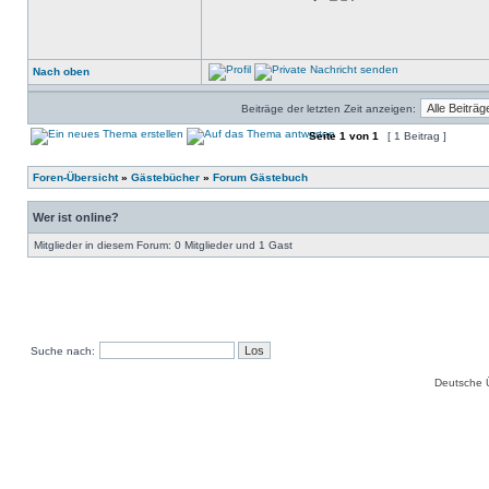
Nach oben
Beiträge der letzten Zeit anzeigen:
Seite
1
von
1
[ 1 Beitrag ]
Foren-Übersicht
»
Gästebücher
»
Forum Gästebuch
Wer ist online?
Mitglieder in diesem Forum: 0 Mitglieder und 1 Gast
Suche nach:
Deutsche 