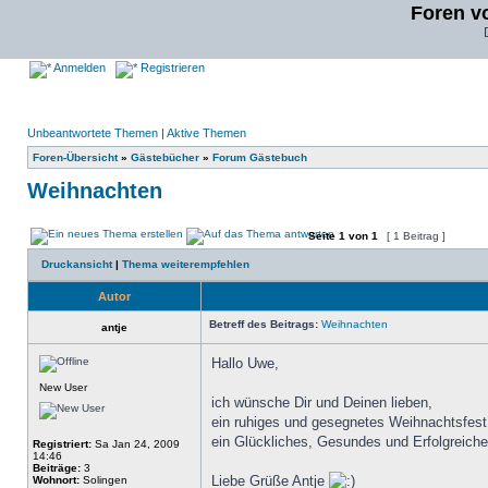
Foren v
Anmelden
Registrieren
Unbeantwortete Themen
|
Aktive Themen
Foren-Übersicht
»
Gästebücher
»
Forum Gästebuch
Weihnachten
Seite
1
von
1
[ 1 Beitrag ]
Druckansicht
|
Thema weiterempfehlen
Autor
Betreff des Beitrags:
Weihnachten
antje
Hallo Uwe,
New User
ich wünsche Dir und Deinen lieben,
ein ruhiges und gesegnetes Weihnachtsfest
ein Glückliches, Gesundes und Erfolgreich
Registriert:
Sa Jan 24, 2009
14:46
Beiträge:
3
Liebe Grüße Antje
Wohnort:
Solingen