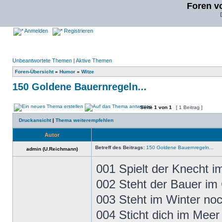
Foren v
Anmelden
Registrieren
Unbeantwortete Themen
|
Aktive Themen
Foren-Übersicht
»
Humor
»
Witze
150 Goldene Bauernregeln...
Seite
1
von
1
[ 1 Beitrag ]
Druckansicht
|
Thema weiterempfehlen
Autor
Betreff des Beitrags:
150 Goldene Bauernregeln...
admin (U.Reichmann)
001 Spielt der Knecht im
002 Steht der Bauer im
003 Steht im Winter noc
004 Sticht dich im Meer 