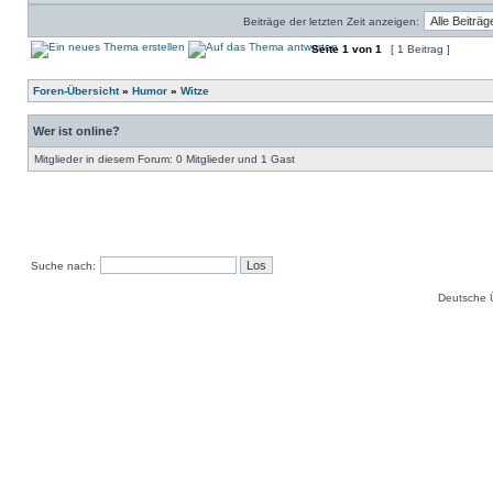
Beiträge der letzten Zeit anzeigen:
Seite
1
von
1
[ 1 Beitrag ]
Foren-Übersicht
»
Humor
»
Witze
Wer ist online?
Mitglieder in diesem Forum: 0 Mitglieder und 1 Gast
Suche nach:
Deutsche 