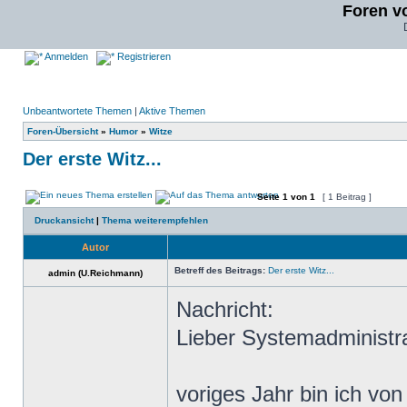
Foren v
Anmelden
Registrieren
Unbeantwortete Themen
|
Aktive Themen
Foren-Übersicht
»
Humor
»
Witze
Der erste Witz...
Seite
1
von
1
[ 1 Beitrag ]
Druckansicht
|
Thema weiterempfehlen
Autor
Betreff des Beitrags:
Der erste Witz...
admin (U.Reichmann)
Nachricht:
Lieber Systemadministra
voriges Jahr bin ich v