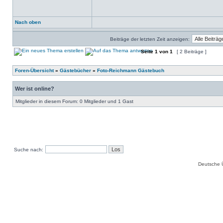
Nach oben
Beiträge der letzten Zeit anzeigen:
Seite
1
von
1
[ 2 Beiträge ]
Foren-Übersicht
»
Gästebücher
»
Foto-Reichmann Gästebuch
Wer ist online?
Mitglieder in diesem Forum: 0 Mitglieder und 1 Gast
Suche nach:
Deutsche 