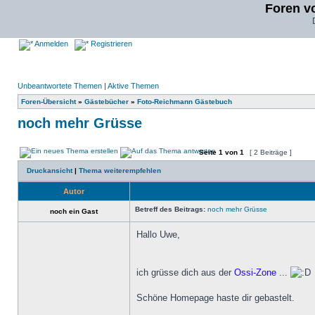
Foren v
Anmelden
Registrieren
Unbeantwortete Themen
|
Aktive Themen
Foren-Übersicht
»
Gästebücher
»
Foto-Reichmann Gästebuch
noch mehr Grüsse
Seite
1
von
1
[ 2 Beiträge ]
Druckansicht
|
Thema weiterempfehlen
Autor
Betreff des Beitrags:
noch mehr Grüsse
noch ein Gast
Hallo Uwe,
ich grüsse dich aus der
Ossi-Zone
...
Schöne Homepage haste dir gebastelt.