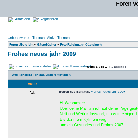
Foren v
Anmelden
Registrieren
Unbeantwortete Themen
|
Aktive Themen
Foren-Übersicht
»
Gästebücher
»
Foto-Reichmann Gästebuch
Frohes neues jahr 2009
Seite
1
von
1
[ 1 Beitrag ]
Druckansicht
|
Thema weiterempfehlen
Autor
Betreff des Beitrags:
Frohes neues jahr 2009
Adj.
Hi Webmaster
Über deine Mail bin ich auf deine Page ges
Nett und Weitumfassend, muss in einigen T
Bis dann am Kylmannweg
und ein Gesundes und Frohes 2007