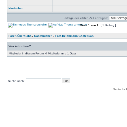
Nach oben
Beiträge der letzten Zeit anzeigen:
Seite
1
von
1
[ 1 Beitrag ]
Foren-Übersicht
»
Gästebücher
»
Foto-Reichmann Gästebuch
Wer ist online?
Mitglieder in diesem Forum: 0 Mitglieder und 1 Gast
Suche nach:
Deutsche 